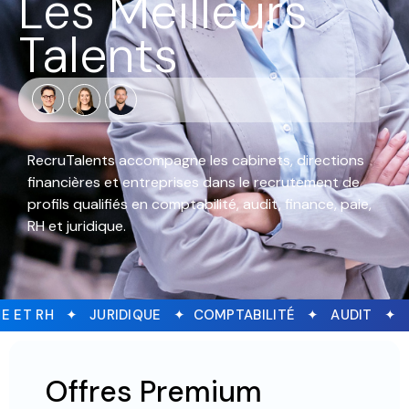
Les Meilleurs
Talents
RecruTalents accompagne les cabinets, directions
financières et entreprises dans le recrutement de
profils qualifiés en comptabilité, audit, finance, paie,
RH et juridique.
PAIE ET RH ✦ JURIDIQUE ✦
COMPTABILITÉ ✦ AUDIT 
Entreprise
Candidat
Offres Premium